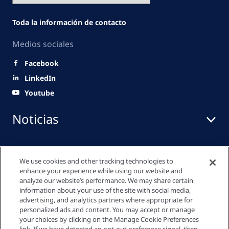
Toda la información de contacto
Medios sociales
Facebook
LinkedIn
Youtube
Noticias
Centro de medios
We use cookies and other tracking technologies to
enhance your experience while using our website and
analyze our website’s performance. We may share certain
information about your use of the site with social media,
Enlaces rápidos
advertising, and analytics partners where appropriate for
personalized ads and content. You may accept or manage
your choices by clicking on the Manage Cookie Preferences