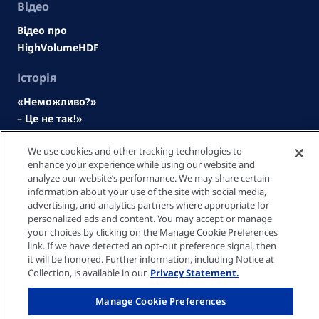
Відео
Відео про
HighVolumeHDF
Історія
«Неможливо?»
– Це не так!»
Відвідайте
We use cookies and other tracking technologies to
наш
enhance your experience while using our website and
медіа-
analyze our website’s performance. We may share certain
центр
information about your use of the site with social media,
advertising, and analytics partners where appropriate for
personalized ads and content. You may accept or manage
Політика конфіденційності
your choices by clicking on the Manage Cookie Preferences
link. If we have detected an opt-out preference signal, then
it will be honored. Further information, including Notice at
Налаштування файлів cookie
Collection, is available in our
Privacy Statement.
Manage Cookie Preferences
Вихідні дані