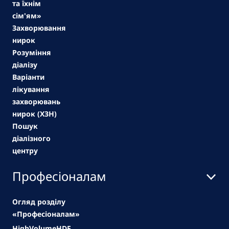
та їхнім
сім'ям»
Захворювання
нирок
Розуміння
діалізу
Варіанти
лікування
захворювань
нирок (ХЗН)
Пошук
діалізного
центру
Професіоналам
Огляд розділу
«Професіоналам»
HighVolumeHDF