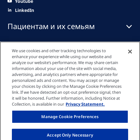
Youtube
LinkedIn
Пациентам и их семьям
Профессионалы
We use cookies and other tracking technologies to
здравоохранения
enhance your experience while using our website and
analyze our website’s performance. We may share certain
information about your use of the site with social media,
advertising, and analytics partners where appropriate for
Медиа центр
personalized ads and content. You may accept or manage
your choices by clicking on the Manage Cookie Preferences
link. If we have detected an opt-out preference signal, then
it will be honored. Further information, including Notice at
Collection, is available in our
Privacy Statement.
Cookie параметрлері
Manage Cookie Preferences
Выходные данные
Accept Only Necessary