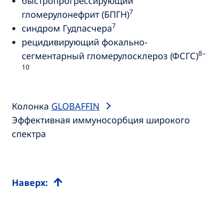
быстропрогрессирующий
7
гломерулонефрит (БПГН)
7
синдром Гудпасчера
рецидивирующий фокально-
8–
сегментарный гломерулосклероз (ФСГС)
10
Колонка
GLOBAFFIN
Эффективная иммуносорбция широкого
спектра
Наверх: