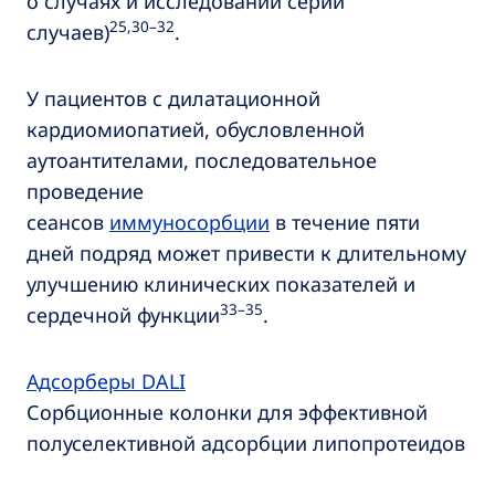
о случаях и исследований серии
25,30–32
случаев)
.
У пациентов с дилатационной
кардиомиопатией, обусловленной
аутоантителами, последовательное
проведение
сеансов
иммуносорбции
в течение пяти
дней подряд может привести к длительному
улучшению клинических показателей и
33–35
сердечной функции
.
Адсорберы DALI
Сорбционные колонки для эффективной
полуселективной адсорбции липопротеидов