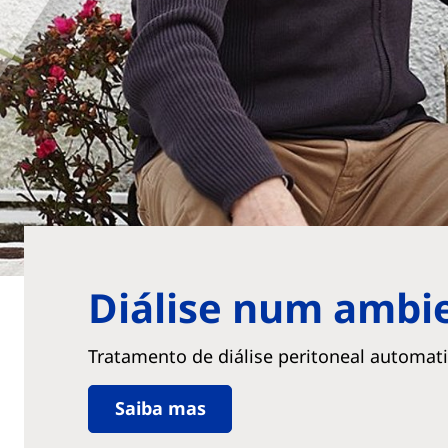
Diálise num ambie
Tratamento de diálise peritoneal automat
Saiba mas