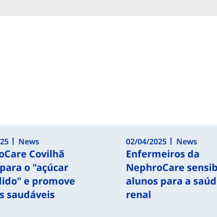
025
News
02/04/2025
News
oCare Covilhã
Enfermeiros da
 para o "açúcar
NephroCare sensib
dido" e promove
alunos para a saú
s saudáveis
renal