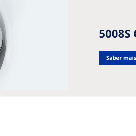
5008S 
Saber mai