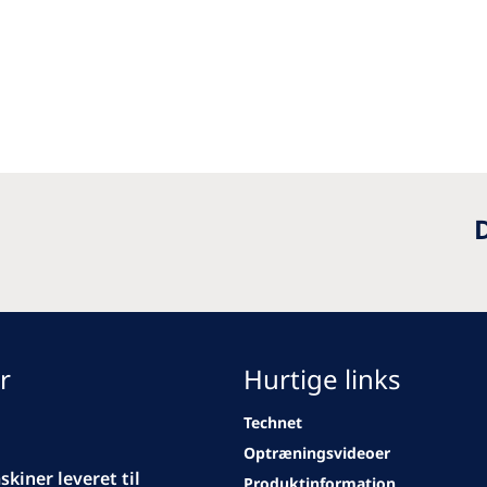
D
r
Hurtige links
Technet
Optræningsvideoer
kiner leveret til
Produktinformation