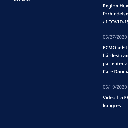
Region Hov
forbindels
af COVID-1
05/27/2020
ECMO udstyr
hårdest ra
patienter a
Care Danma
06/19/2020
Video fra 
kongres