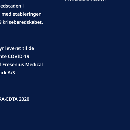
edstaden i
e med etableringen
9 kriseberedskabet.
 leveret til de
mte COVID-19
f Fresenius Medical
rk A/S
ERA-EDTA 2020