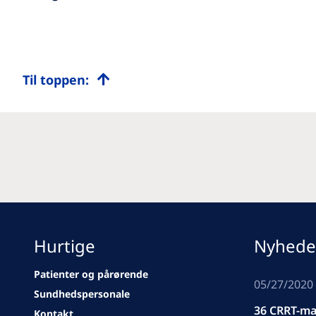
Til toppen:
Hurtige
Nyhede
Patienter og pårørende
05/27/2020
Sundhedspersonale
36 CRRT-mas
Kontakt