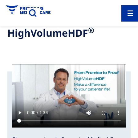
®
HighVolumeHDF