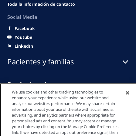
Toda la información de contacto
Social Media
Facebook
Youtube
LinkedIn
Pacientes y familias
Profesionales
We use cookies and other tracking technologies to
enhance your experience while using our website and
analyze our website’s performance. We may share certain
Centro de medios
information about your use of the site with social media,
advertising, and analytics partners where appropriate for
personalized ads and content. You may accept or manage
your choices by clicking on the Manage Cookie Preferences
Política de Privacidad
link. If we have detected an opt-out preference signal, then