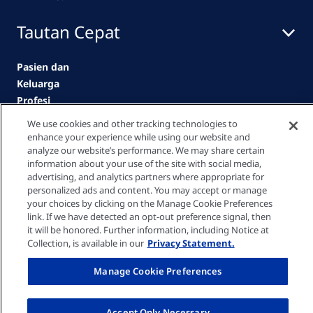
Tautan Cepat
Pasien dan
Keluarga
Profesi
Kesehatan
We use cookies and other tracking technologies to
Klinik
enhance your experience while using our website and
analyze our website’s performance. We may share certain
Karir
information about your use of the site with social media,
Kontak kami
advertising, and analytics partners where appropriate for
personalized ads and content. You may accept or manage
your choices by clicking on the Manage Cookie Preferences
Privacy policy
link. If we have detected an opt-out preference signal, then
it will be honored. Further information, including Notice at
Collection, is available in our
Privacy Statement.
Cookie Settings
Manage Cookie Preferences
Terms of Use
Accept Only Necessary