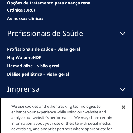
Opções de tratamento para doença renal
Crónica (DRC)
As nossas clínicas
Profissionais de Saúde
Profissionais de saúde – visão geral
HighVolumeHDF
Hemodiálise – visão geral
Diálise pediátrica – visão geral
Imprensa
We use cookies and other tracking technologies to
História
enhance your experience while using our website and
analyze our website’s performance. We may share certain
Um modelo bem-sucedido produzido em
information about your use of the site with social media,
série
advertising, and analytics partners where appropriate for