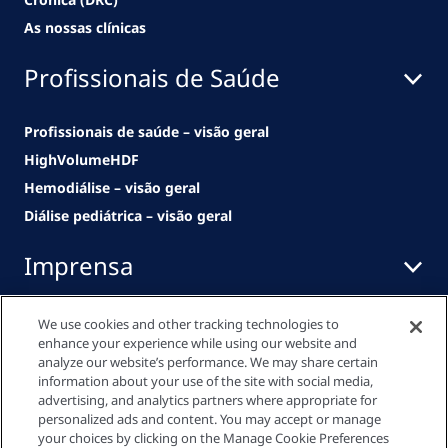
As nossas clínicas
Profissionais de Saúde
Profissionais de saúde – visão geral
HighVolumeHDF
Hemodiálise – visão geral
Diálise pediátrica – visão geral
Imprensa
We use cookies and other tracking technologies to
História
enhance your experience while using our website and
analyze our website’s performance. We may share certain
Um modelo bem-sucedido produzido em
information about your use of the site with social media,
série
advertising, and analytics partners where appropriate for
Todas as Notícias & Eventos
personalized ads and content. You may accept or manage
your choices by clicking on the Manage Cookie Preferences