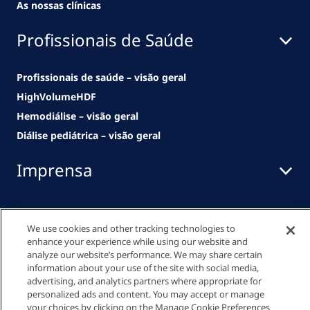
As nossas clínicas
Profissionais de Saúde
Profissionais de saúde – visão geral
HighVolumeHDF
Hemodiálise – visão geral
Diálise pediátrica – visão geral
Imprensa
História
We use cookies and other tracking technologies to
Um modelo bem-sucedido produzido em
enhance your experience while using our website and
analyze our website’s performance. We may share certain
série
information about your use of the site with social media,
Todas as Notícias & Eventos
advertising, and analytics partners where appropriate for
personalized ads and content. You may accept or manage
your choices by clicking on the Manage Cookie Preferences