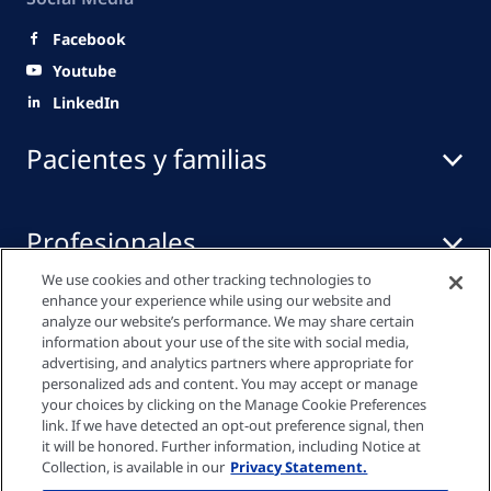
Facebook
Youtube
LinkedIn
Pacientes y familias
Profesionales
We use cookies and other tracking technologies to
enhance your experience while using our website and
Centro de medios
analyze our website’s performance. We may share certain
information about your use of the site with social media,
advertising, and analytics partners where appropriate for
personalized ads and content. You may accept or manage
your choices by clicking on the Manage Cookie Preferences
Política de privacidad
link. If we have detected an opt-out preference signal, then
it will be honored. Further information, including Notice at
Collection, is available in our
Privacy Statement.
Política de cookies