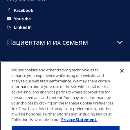
Facebook
Youtube
LinkedIn
Пациентам и их семьям
Профессионалы
здравоохранения
We use cookies and other tracking technologies to
enhance your experience while using our website and
analyze our website’s performance. We may share certain
information about your use of the site with social media,
Медиа центр
advertising, and analytics partners where appropriate for
personalized ads and content. You may accept or manage
your choices by clicking on the Manage Cookie Preferences
link. If we have detected an opt-out preference signal, then
it will be honored. Further information, including Notice at
Cookie параметрлері
Collection, is available in our
Privacy Statement.