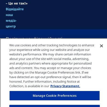
– Це не так!»
Відвідайте
наш
медіа-
центр
Політика конфіденційності
We use cookies and other tracking technologies to enhance
your experience while using our website and analyze our
Налаштування файлів cookie
website’s performance. We may share certain information
about your use of the site with social media, advertising,
and analytics partners where appropriate for personalized
Вихідні дані
ads and content. You may accept or manage your choices
by clicking on the Manage Cookie Preferences link. If we
have detected an opt-out preference signal, then it will be
© Fresenius Medical Care Ukraine LLC 2026
honored. Further information, including Notice at
Collection, is available in our
Privacy Statement.
Manage Cookie Preferences