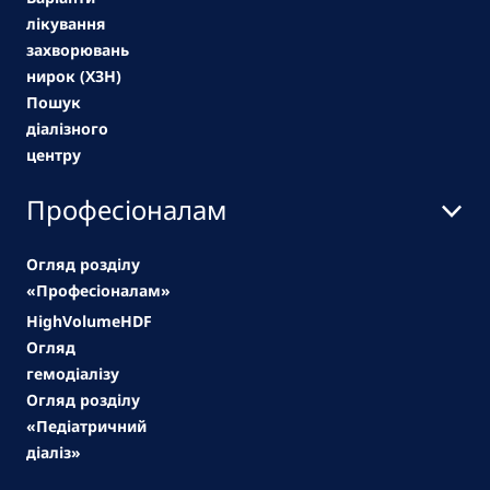
лікування
захворювань
нирок (ХЗН)
Пошук
діалізного
центру
Професіоналам
Огляд розділу
«Професіоналам»
HighVolumeHDF
Огляд
гемодіалізу
Огляд розділу
«Педіатричний
діаліз»