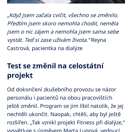
„Když jsem začala cvičit, všechno se změnilo.
Předtím jsem skoro nemohla chodit, neměla
jsem o nic zájem a nemohla jsem sama sebe
vystát. Teď si zase užívám života.“
Reyna
Castrová, pacientka na dialýze
Test se změnil na celostátní
projekt
Od dokončení zkušebního provozu se názor
personálu i pacientů na obou pracovištích
ještě změnil. Program se jim líbil natolik, že jej
nechtěli ukončit. Naopak, chtěli, aby byl ještě
rozšířen. „Tak vznikl projekt Fitness při dialýze,“
vysvětluje s úsměvem Marta Lugová, vedoucí