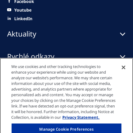
Facebook
Youtube
LinkedIn
Aktuality
Rychlé odkazy
We use cookies and other tracking technologies to
enhance your experience while using our website and
Mediální centrum
analyze our website’s performance. We may share certain
information about your use of the site with social media,
advertising, and analytics partners where appropriate for
personalized ads and content. You may accept or manage
your choices by clicking on the Manage Cookie Preferences
Zásady ochrany osobních údajů
link. If we have detected an opt-out preference signal, then
it will be honored. Further information, including Notice at
Collection, is available in our
Privacy Statement.
Nastavení cookies
Manage Cookie Preferences