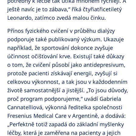
potřebný k léčbě tak utíká mnohem rychleji. A
ještě navíc je to zábava,“ říká čtyřiatřicetiletý
Leonardo, zatímco zvedá malou činku.
Přínos fyzického cvičení v průběhu dialýzy
podporuje také publikovaný výzkum. Ukazuje
například, že sportování dokonce zvyšuje
účinnost očišťování krve. Existují také důkazy
o tom, že cvičení působí jako antidepresivum,
protože pacienti získávají energii, zvyšují si
celkovou výkonnost, a tak jsou v každodenním
životě samostatnější a jistější. „To jsou důvody,
proč program podporujeme,“ uvádí Gabriela
Cannatelliová, výkonná ředitelka společnosti
Fresenius Medical Care v Argentině, a dodává:
„Perfektně totiž zapadá do základní myšlenky
léčby, která je zaměřena na pacienty a jejich