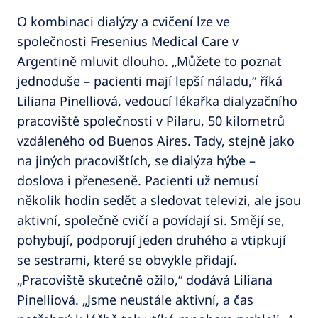
O kombinaci dialýzy a cvičení lze ve
společnosti Fresenius Medical Care v
Argentině mluvit dlouho. „Můžete to poznat
jednoduše – pacienti mají lepší náladu,“ říká
Liliana Pinelliová, vedoucí lékařka dialyzačního
pracoviště společnosti v Pilaru, 50 kilometrů
vzdáleného od Buenos Aires. Tady, stejně jako
na jiných pracovištích, se dialýza hýbe –
doslova i přeneseně. Pacienti už nemusí
několik hodin sedět a sledovat televizi, ale jsou
aktivní, společně cvičí a povídají si. Smějí se,
pohybují, podporují jeden druhého a vtipkují
se sestrami, které se obvykle přidají.
„Pracoviště skutečně ožilo,“ dodává Liliana
Pinelliová. „Jsme neustále aktivní, a čas