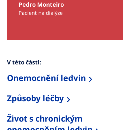
Pedro Monteiro
Pacient na dialýze
V této části:
Onemocnění ledvin
Způsoby léčby
Život s chronickým
onemocněním ledvin