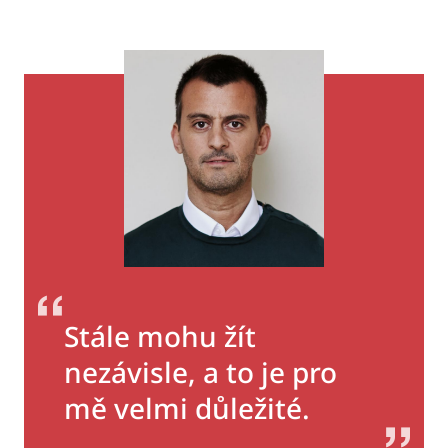
Stále mohu žít
nezávisle, a to je pro
mě velmi důležité.