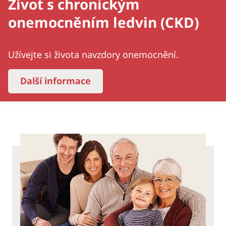
Život s chronickým
onemocněním ledvin (CKD)
Užívejte si života navzdory onemocnění.
Další informace