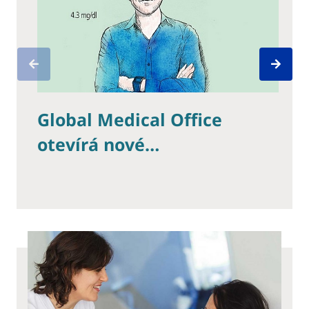
Global Medical Office
Už 
otevírá nové…
bud