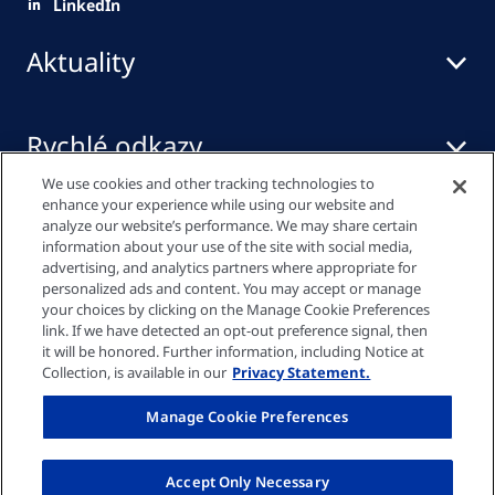
LinkedIn
Aktuality
Rychlé odkazy
We use cookies and other tracking technologies to
enhance your experience while using our website and
Mediální centrum
analyze our website’s performance. We may share certain
information about your use of the site with social media,
advertising, and analytics partners where appropriate for
personalized ads and content. You may accept or manage
your choices by clicking on the Manage Cookie Preferences
Zásady ochrany osobních údajů
link. If we have detected an opt-out preference signal, then
it will be honored. Further information, including Notice at
Collection, is available in our
Privacy Statement.
Nastavení cookies
Manage Cookie Preferences
Tiráž
Accept Only Necessary