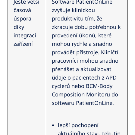
Ještě větší
Software PatientOnLine
časová
zvyšuje klinickou
úspora
produktivitu tím, že
díky
zkracuje dobu potřebnou k
integraci
provedení úkonů, které
zařízení
mohou rychle a snadno
provádět přístroje. Kliničtí
pracovníci mohou snadno
přenášet a aktualizovat
údaje o pacientech z APD
cyclerů nebo BCM-Body
Composition Monitoru do
softwaru PatientOnLine.
lepší pochopení
aktuálního stavu tekutin