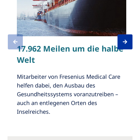
17.962 Meilen um die halbe
Dia
Welt
Umf
Mitarbeiter von Fresenius Medical Care
Auto
helfen dabei, den Ausbau des
Perit
Gesundheitssystems voranzutreiben –
auch an entlegenen Orten des
Inselreiches.