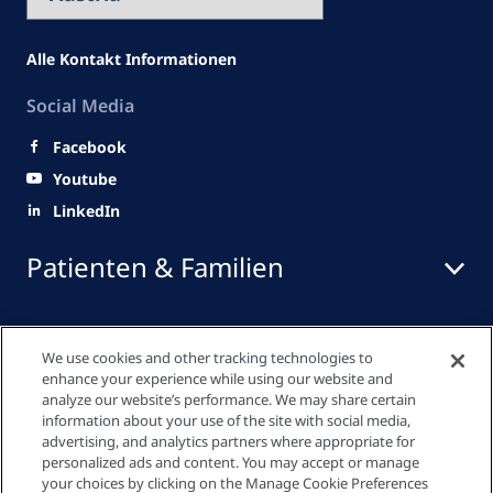
Alle Kontakt Informationen
Social Media
Facebook
Youtube
LinkedIn
Patienten & Familien
Medizinisches Fachpersonal
We use cookies and other tracking technologies to
enhance your experience while using our website and
analyze our website’s performance. We may share certain
information about your use of the site with social media,
Quick Links
advertising, and analytics partners where appropriate for
personalized ads and content. You may accept or manage
your choices by clicking on the Manage Cookie Preferences