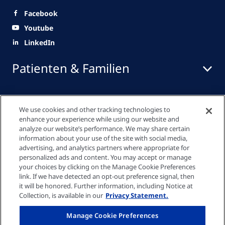
Facebook
Youtube
LinkedIn
Patienten & Familien
Medizinisches Fachpersonal
We use cookies and other tracking technologies to
enhance your experience while using our website and
analyze our website’s performance. We may share certain
information about your use of the site with social media,
Quick Links
advertising, and analytics partners where appropriate for
personalized ads and content. You may accept or manage
your choices by clicking on the Manage Cookie Preferences
link. If we have detected an opt-out preference signal, then
Datenschutzrichtlinie
it will be honored. Further information, including Notice at
Collection, is available in our
Privacy Statement.
Cookie-Einstellungen
Manage Cookie Preferences