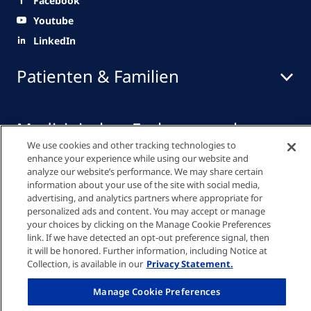
Facebook
Youtube
LinkedIn
Patienten & Familien
Medizinisches Fachpersonal
We use cookies and other tracking technologies to
enhance your experience while using our website and
analyze our website’s performance. We may share certain
Quick Links
information about your use of the site with social media,
advertising, and analytics partners where appropriate for
personalized ads and content. You may accept or manage
your choices by clicking on the Manage Cookie Preferences
Datenschutzrichtlinie
link. If we have detected an opt-out preference signal, then
it will be honored. Further information, including Notice at
Collection, is available in our
Privacy Statement.
Cookie-Einstellungen
Manage Cookie Preferences