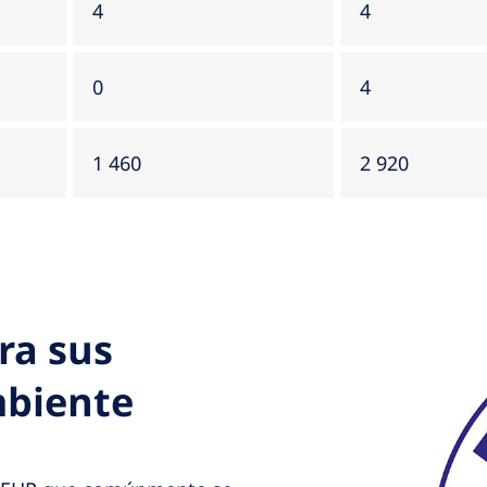
4
4
0
4
1 460
2 920
ra sus
mbiente