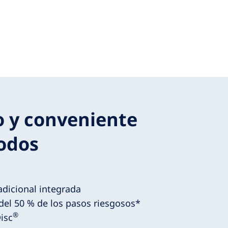
 y conveniente
odos
adicional integrada
del 50 % de los pasos riesgosos*
®
isc