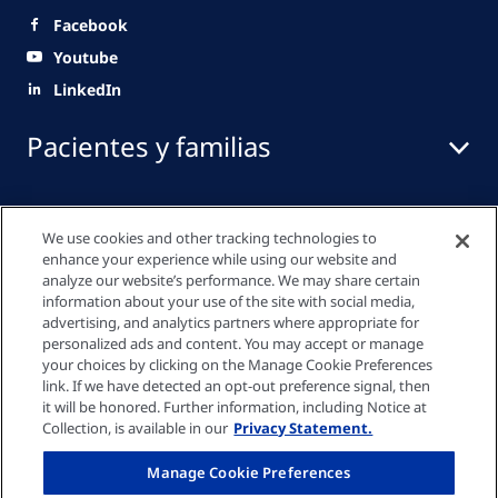
Facebook
Youtube
LinkedIn
Pacientes y familias
Sector Salud
We use cookies and other tracking technologies to
enhance your experience while using our website and
analyze our website’s performance. We may share certain
information about your use of the site with social media,
Enlaces rápidos
advertising, and analytics partners where appropriate for
personalized ads and content. You may accept or manage
your choices by clicking on the Manage Cookie Preferences
link. If we have detected an opt-out preference signal, then
Política de privacidad
it will be honored. Further information, including Notice at
Collection, is available in our
Privacy Statement.
Política de cookies
Manage Cookie Preferences