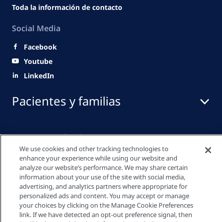
Toda la información de contacto
Social Media
Facebook
Youtube
LinkedIn
Pacientes y familias
Sector Salud
We use cookies and other tracking technologies to
enhance your experience while using our website and
analyze our website’s performance. We may share certain
Enlaces rápidos
information about your use of the site with social media,
advertising, and analytics partners where appropriate for
personalized ads and content. You may accept or manage
your choices by clicking on the Manage Cookie Preferences
Política de privacidad
link. If we have detected an opt-out preference signal, then