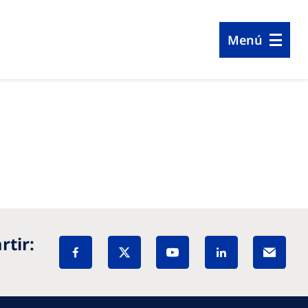
Menú
tir: