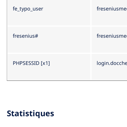
fe_typo_user
freseniusme
fresenius#
freseniusme
PHPSESSID [x1]
login.docch
Statistiques