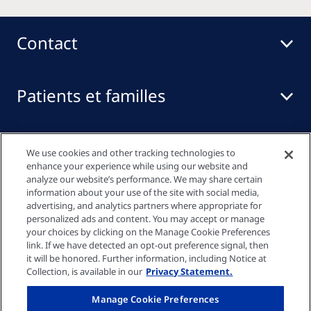
Contact
Patients et familles
Professionnels de santé
We use cookies and other tracking technologies to
enhance your experience while using our website and
analyze our website’s performance. We may share certain
information about your use of the site with social media,
Liens rapides
advertising, and analytics partners where appropriate for
personalized ads and content. You may accept or manage
your choices by clicking on the Manage Cookie Preferences
link. If we have detected an opt-out preference signal, then
Politique de confidentialité
it will be honored. Further information, including Notice at
Collection, is available in our
Privacy Statement.
Paramètres des cookies
Manage Cookie Preferences