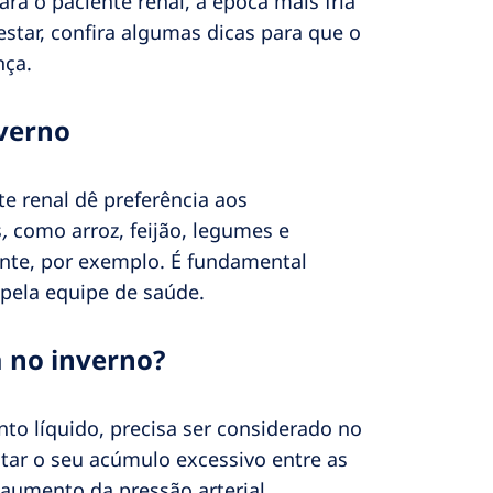
ra o paciente renal, a época mais fria
tar, confira algumas dicas para que o
nça.
verno
 renal dê preferência aos
s
,
como arroz, feijão, legumes e
nte, por exemplo. É fundamental
 pela equipe de saúde.
 no inverno?
nto líquido, precisa ser considerado no
itar o seu acúmulo excessivo entre as
 aumento da pressão arterial,