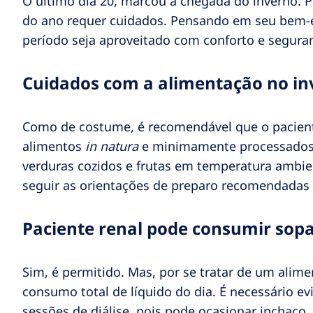
O último dia 20, marcou a chegada do inverno. Pa
do ano requer cuidados. Pensando em seu bem-es
período seja aproveitado com conforto e segura
Cuidados com a alimentação no in
Como de costume, é recomendável que o paciente
alimentos
in natura
e minimamente processado
verduras cozidos e frutas em temperatura ambie
seguir as orientações de preparo recomendadas
Paciente renal pode consumir sopa
Sim, é permitido. Mas, por se tratar de um alime
consumo total de líquido do dia. É necessário ev
sessões de diálise, pois pode ocasionar inchaço,