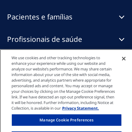
Pacientes e famílias
Profissionais de saúde
We use cookies and other tracking technologies to
Links Rápidos
enhance your experience while using our website and
analyze our website’s performance. We may share certain
information about your use of the site with social media,
advertising, and analytics partners where appropriate for
Política de privacidade
personalized ads and content. You may accept or manage
your choices by clicking on the Manage Cookie Preferences
link. If we have detected an opt-out preference signal, then
Configurações de cookies
it will be honored. Further information, including Notice at
Collection, is available in our
Privacy Statement.
Informação legal
Manage Cookie Preferences