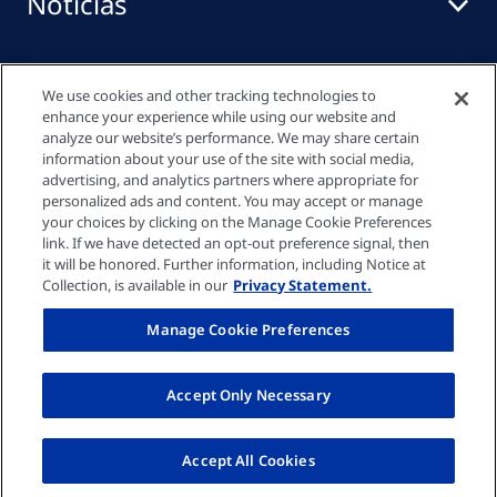
Noticias
Centro de medios
We use cookies and other tracking technologies to
enhance your experience while using our website and
analyze our website’s performance. We may share certain
information about your use of the site with social media,
Enlaces rápidos
advertising, and analytics partners where appropriate for
personalized ads and content. You may accept or manage
your choices by clicking on the Manage Cookie Preferences
link. If we have detected an opt-out preference signal, then
Política de Privacidad
it will be honored. Further information, including Notice at
Collection, is available in our
Privacy Statement.
Política de cookies
Manage Cookie Preferences
Pie de imprenta
Accept Only Necessary
© Fresenius Medical Care España, S.A.U. 2026
Accept All Cookies