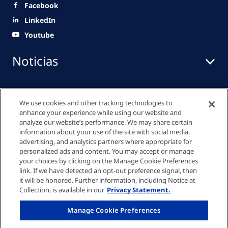
Facebook
LinkedIn
Youtube
Noticias
Centro de medios
We use cookies and other tracking technologies to
enhance your experience while using our website and
analyze our website’s performance. We may share certain
information about your use of the site with social media,
Enlaces rápidos
advertising, and analytics partners where appropriate for
personalized ads and content. You may accept or manage
your choices by clicking on the Manage Cookie Preferences
link. If we have detected an opt-out preference signal, then
Política de Privacidad
it will be honored. Further information, including Notice at
Collection, is available in our
Privacy Statement.
Política de cookies
Manage Cookie Preferences