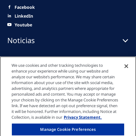
Facebook
LinkedIn
Youtube
Noticias
Centro de medios
We use cookies and other tracking technologies to
enhance your experience while using our website and
analyze our website’s performance. We may share certain
information about your use of the site with social media,
Enlaces rápidos
advertising, and analytics partners where appropriate for
personalized ads and content. You may accept or manage
your choices by clicking on the Manage Cookie Preferences
link. If we have detected an opt-out preference signal, then
Política de Privacidad
it will be honored. Further information, including Notice at
Collection, is available in our
Privacy Statement.
Política de cookies
Manage Cookie Preferences