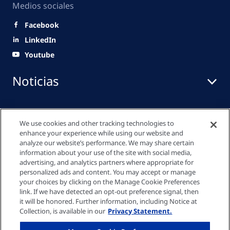
Medios sociales
Facebook
LinkedIn
Youtube
Noticias
Centro de medios
We use cookies and other tracking technologies to
enhance your experience while using our website and
analyze our website’s performance. We may share certain
information about your use of the site with social media,
Enlaces rápidos
advertising, and analytics partners where appropriate for
personalized ads and content. You may accept or manage
your choices by clicking on the Manage Cookie Preferences
link. If we have detected an opt-out preference signal, then
Política de Privacidad
it will be honored. Further information, including Notice at
Collection, is available in our
Privacy Statement.
Política de cookies