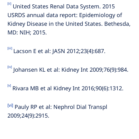
[ii]
United States Renal Data System. 2015
USRDS annual data report: Epidemiology of
Kidney Disease in the United States. Bethesda,
MD: NIH; 2015.
[iii]
Lacson E et al: JASN 2012;23(4):687.
[iv]
Johansen KL et al: Kidney Int 2009;76(9):984.
[v]
Rivara MB et al Kidney Int 2016;90(6):1312.
[vi]
Pauly RP et al: Nephrol Dial Transpl
2009;24(9):2915.