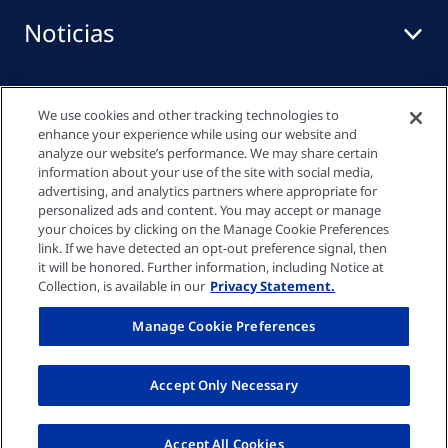
Noticias
Centro de medios
We use cookies and other tracking technologies to
enhance your experience while using our website and
analyze our website’s performance. We may share certain
information about your use of the site with social media,
Enlaces rápidos
advertising, and analytics partners where appropriate for
personalized ads and content. You may accept or manage
your choices by clicking on the Manage Cookie Preferences
link. If we have detected an opt-out preference signal, then
Política de Privacidad
it will be honored. Further information, including Notice at
Collection, is available in our
Privacy Statement.
Política de cookies
Manage Cookie Preferences
Pie de imprenta
Accept Only Necessary
© Fresenius Medical Care España, S.A.U. 2026
Accept All Cookies