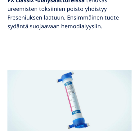
FX classix -dialysaattoreissa
tehokas
ureemisten toksiinien poisto yhdistyy
Freseniuksen laatuun. Ensimmäinen tuote
sydäntä suojaavaan hemodialyysiin.