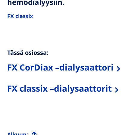
hemodialyysiin.
FX classix
Tässä osiossa:
FX CorDiax –dialysaattori
FX classix –dialysaattorit
Alkuun: