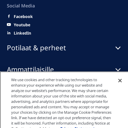
Social Media
Facebook
Youtube
LinkedIn
Potilaat & perheet
Ammattilaisille
We use cookies and other tracking technologies to
enhance your experience while using our website and
Pikalinkit
analyze our website’s performance. We may share certain
information about your use of the site with social media,
advertising, and analytics partners where appropriate for
personalized ads and content. You may accept or manage
your choices by clicking on the Manage Cookie Preferences
Tietosuojakäytäntö
link. If we have detected an opt-out preference signal, then
it will be honored. Further information, including Notice at