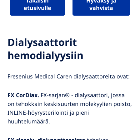
Takaisin
Hyväksy ja
etusivulle
vahvista
Dialysaattorit
hemodialyysiin
Fresenius Medical Caren dialysaattoreita ovat:
FX CorDiax.
FX-sarjan® - dialysaattori, jossa
on tehokkain keskisuurten molekyylien poisto,
INLINE-höyrysterilointi ja pieni
huuhtelumäärä.