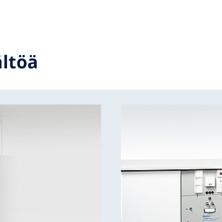
ältöä