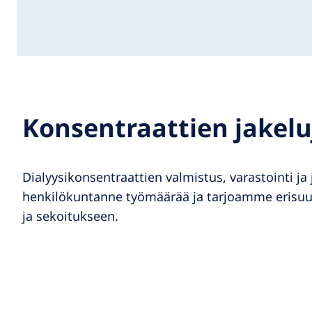
Konsentraattien jakelu
Dialyysikonsentraattien valmistus, varastointi j
henkilökuntanne työmäärää ja tarjoamme erisuuru
ja sekoitukseen.