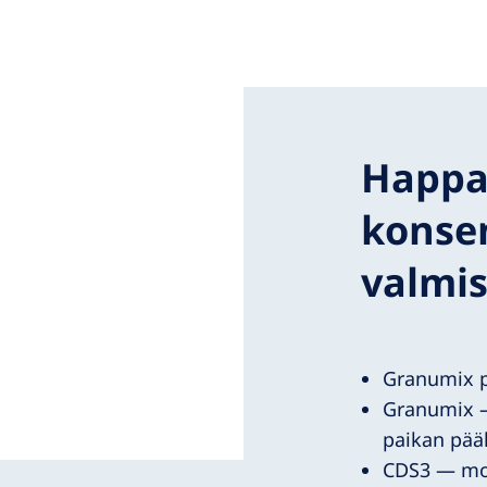
Happ
konsen
valmis
Granumix p
Granumix —
paikan pääl
CDS3 — mod