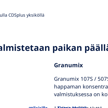
ulla CDSplus yksiköllä
almistetaan paikan pääll
Granumix
Granumix 107S / 507S
happaman konsentraa
valmistuksessa on kol