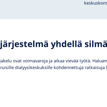
keskuskons
järjestelmä yhdellä silmä
a jakelu ovat voimavaroja ja aikaa vievää työtä. Hal
isille dialyysikeskuksille kohdennettuja ratkaisuja