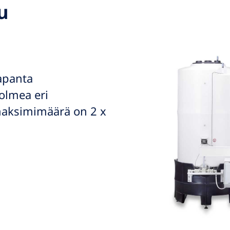
u
apanta
kolmea eri
maksimimäärä on 2 x