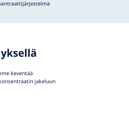
entraattijärjestelmä
yksellä
uamme keventää
 konsentraatin jakeluun