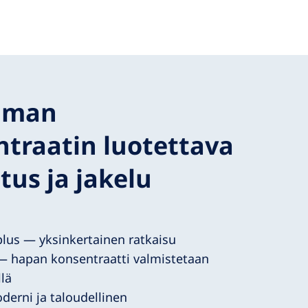
aman
traatin luotettava
tus ja jakelu
lus — yksinkertainen ratkaisu
 hapan konsentraatti valmistetaan
lä
erni ja taloudellinen