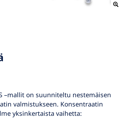
ä
 –mallit on suunniteltu nestemäisen
tin valmistukseen. Konsentraatin
me yksinkertaista vaihetta: