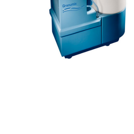
Potilaat
Terveydenh