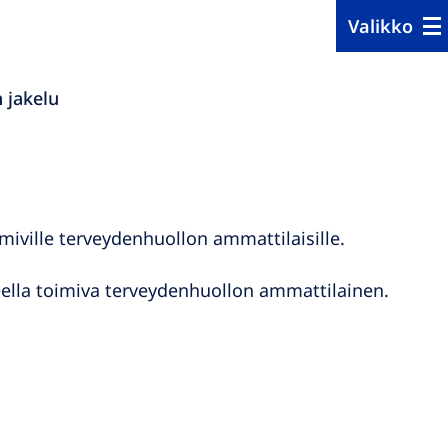
Valikko
 jakelu
oimiville terveydenhuollon ammattilaisille.
lueella toimiva terveydenhuollon ammattilainen.