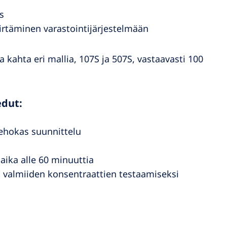
s
iirtäminen varastointijärjestelmään
kahta eri mallia, 107S ja 507S, vastaavasti 100
edut:
tehokas suunnittelu
aika alle 60 minuuttia
ta valmiiden konsentraattien testaamiseksi