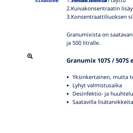
uollon ammattilaisille
1.Sekoitussäiliön täyttö
Tietoa Meistä
2.Kuivakonsentraatin lisäy
3.Konsentraattiliuoksen s
Granumixista on saatavana 
ja 500 litralle.
Granumix 107S / 507S 
Yksinkertainen, mutta 
Lyhyt valmistusaika
Desinfektio- ja huuhtelu
Saatavilla lisätarvikkei