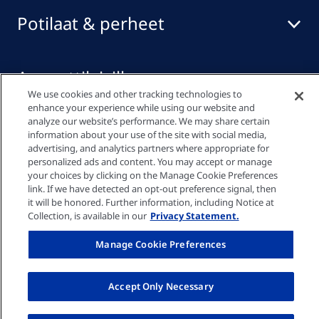
Potilaat & perheet
Ammattilaisille
We use cookies and other tracking technologies to
enhance your experience while using our website and
analyze our website’s performance. We may share certain
Pikalinkit
information about your use of the site with social media,
advertising, and analytics partners where appropriate for
personalized ads and content. You may accept or manage
your choices by clicking on the Manage Cookie Preferences
Tietosuojakäytäntö
link. If we have detected an opt-out preference signal, then
it will be honored. Further information, including Notice at
Collection, is available in our
Privacy Statement.
Evästeasetukset
Manage Cookie Preferences
Käyttöehdot
Accept Only Necessary
© Fresenius Medical Care Suomi Oy 2026