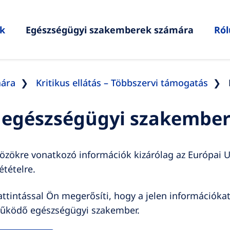
ik
Egészségügyi szakemberek számára
Ró
mára
Kritikus ellátás – Többszervi támogatás
t egészségügyi szakember
közökre vonatkozó információk kizárólag az Európai
tételre.
ttintással Ön megerősíti, hogy a jelen információka
 működő egészségügyi szakember.