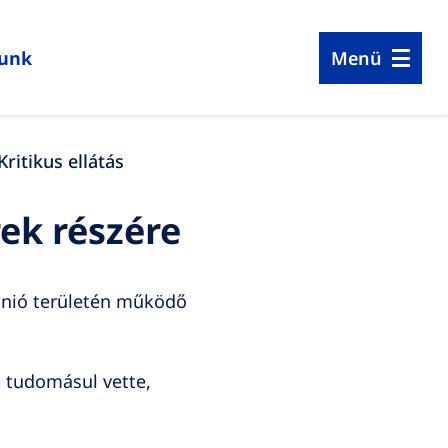
lunk
Menü
Kritikus ellátás
ek részére
 Unió területén működő
t tudomásul vette,