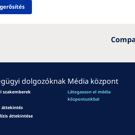
gerősítés
Compar
égügyi dolgozóknak
Média központ
i szakemberek
Látogasson el média
központunkba!
 áttekintés
ízis áttekintése