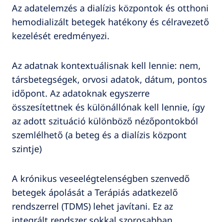
Az adatelemzés a dialízis központok és otthoni
hemodializált betegek hatékony és célravezető
kezelését eredményezi.
Az adatnak kontextuálisnak kell lennie: nem,
társbetegségek, orvosi adatok, dátum, pontos
időpont. Az adatoknak egyszerre
összesítettnek és különállónak kell lennie, így
az adott szituáció különböző nézőpontokból
szemlélhető (a beteg és a dialízis központ
szintje)
A krónikus veseelégtelenségben szenvedő
betegek ápolását a Terápiás adatkezelő
rendszerrel (TDMS) lehet javítani. Ez az
integrált rendszer sokkal szorosabban