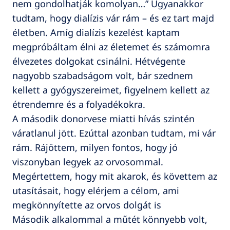
nem gondolhatják komolyan…” Ugyanakkor
tudtam, hogy dialízis vár rám – és ez tart majd
életben. Amíg dialízis kezelést kaptam
megpróbáltam élni az életemet és számomra
élvezetes dolgokat csinálni. Hétvégente
nagyobb szabadságom volt, bár szednem
kellett a gyógyszereimet, figyelnem kellett az
étrendemre és a folyadékokra.
A második donorvese miatti hívás szintén
váratlanul jött. Ezúttal azonban tudtam, mi vár
rám. Rájöttem, milyen fontos, hogy jó
viszonyban legyek az orvosommal.
Megértettem, hogy mit akarok, és követtem az
utasításait, hogy elérjem a célom, ami
megkönnyítette az orvos dolgát is
Második alkalommal a műtét könnyebb volt,