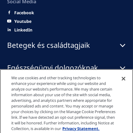
Social Media
Facebook
Youtube
LinkedIn
Betegek és családtagjaik
Egészségügyi dolgozóknak
We use cookies and other tracking technologies to
enhance your experience while using our website and
Média központ
analyze our website’s performance. We may share certain
information about your use of the site with social media,
advertising, and analytics partners where appropriate for
personalized ads and content. You may accept or manage
your choices by clicking on the Manage Cookie Preferences
Adatvédelmi szabályzat
link. If we have detected an opt-out preference signal, then
it will be honored. Further information, including Notice at
Collection, is available in our
Privacy Statement.
Cookie-beállítások