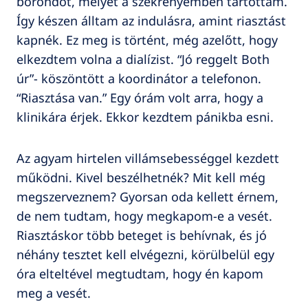
bőröndöt, melyet a szekrényemben tartottam.
Így készen álltam az indulásra, amint riasztást
kapnék. Ez meg is történt, még azelőtt, hogy
elkezdtem volna a dialízist. “Jó reggelt Both
úr”- köszöntött a koordinátor a telefonon.
“Riasztása van.” Egy órám volt arra, hogy a
klinikára érjek. Ekkor kezdtem pánikba esni.
Az agyam hirtelen villámsebességgel kezdett
működni. Kivel beszélhetnék? Mit kell még
megszerveznem? Gyorsan oda kellett érnem,
de nem tudtam, hogy megkapom-e a vesét.
Riasztáskor több beteget is behívnak, és jó
néhány tesztet kell elvégezni, körülbelül egy
óra elteltével megtudtam, hogy én kapom
meg a vesét.