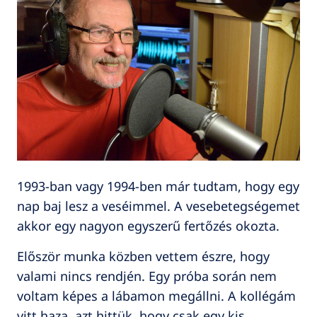
1993-ban vagy 1994-ben már tudtam, hogy egy
nap baj lesz a veséimmel. A vesebetegségemet
akkor egy nagyon egyszerű fertőzés okozta.
Először munka közben vettem észre, hogy
valami nincs rendjén. Egy próba során nem
voltam képes a lábamon megállni. A kollégám
vitt haza, azt hittük, hogy csak egy kis