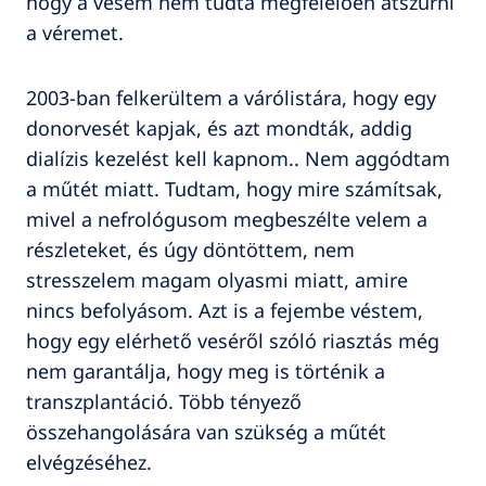
hogy a vesém nem tudta megfelelően átszűrni
a véremet.
2003-ban felkerültem a várólistára, hogy egy
donorvesét kapjak, és azt mondták, addig
dialízis kezelést kell kapnom.. Nem aggódtam
a műtét miatt. Tudtam, hogy mire számítsak,
mivel a nefrológusom megbeszélte velem a
részleteket, és úgy döntöttem, nem
stresszelem magam olyasmi miatt, amire
nincs befolyásom. Azt is a fejembe véstem,
hogy egy elérhető veséről szóló riasztás még
nem garantálja, hogy meg is történik a
transzplantáció. Több tényező
összehangolására van szükség a műtét
elvégzéséhez.