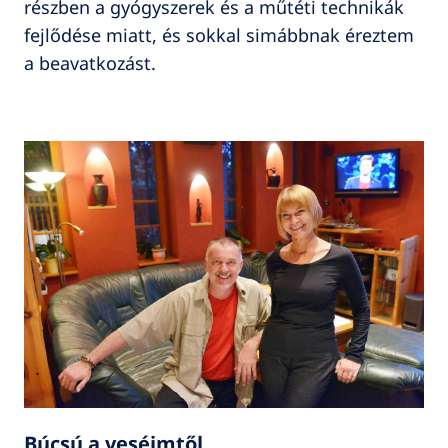
részben a gyógyszerek és a műtéti technikák
fejlődése miatt, és sokkal simábbnak éreztem
a beavatkozást.
Búcsú a veséimtől