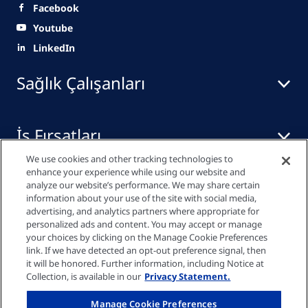
Facebook
Youtube
LinkedIn
Sağlık Çalışanları
İş Fırsatları
We use cookies and other tracking technologies to
enhance your experience while using our website and
Yayınlar
analyze our website’s performance. We may share certain
information about your use of the site with social media,
advertising, and analytics partners where appropriate for
personalized ads and content. You may accept or manage
your choices by clicking on the Manage Cookie Preferences
Gizlilik Bildirimi
link. If we have detected an opt-out preference signal, then
it will be honored. Further information, including Notice at
Collection, is available in our
Privacy Statement.
Çerez Ayarları
Manage Cookie Preferences