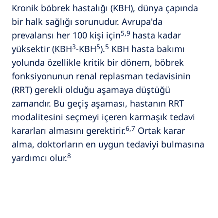
Kronik böbrek hastalığı (KBH), dünya çapında
bir halk sağlığı sorunudur. Avrupa'da
5,9
prevalansı her 100 kişi için
hasta kadar
3
5
5
yüksektir (KBH
-KBH
).
KBH hasta bakımı
yolunda özellikle kritik bir dönem, böbrek
fonksiyonunun renal replasman tedavisinin
(RRT) gerekli olduğu aşamaya düştüğü
zamandır. Bu geçiş aşaması, hastanın RRT
modalitesini seçmeyi içeren karmaşık tedavi
6,7
kararları almasını gerektirir.
Ortak karar
alma, doktorların en uygun tedaviyi bulmasına
8
yardımcı olur.