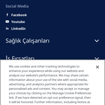
Social Media
Facebook
Youtube
LinkedIn
Sağlık Çalışanları
İş Fırsatları
We use cookies and other tracking technologies to
enhance your experience while using our website and
Yayınlar
analyze our website’s performance. We may share certain
information about your use of the site with social media,
advertising, and analytics partners where appropriate for
personalized ads and content. You may accept or manage
your choices by clicking on the Manage Cookie Preferences
Gizlilik Bildirimi
link. If we have detected an opt-out preference signal, then
it will be honored. Further information, including Notice at