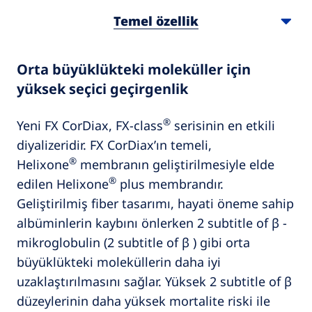
Temel özellik
Orta büyüklükteki moleküller için
yüksek seçici geçirgenlik
®
Yeni FX CorDiax, FX-class
serisinin en etkili
diyalizeridir. FX CorDiax’ın temeli,
®
Helixone
membranın geliştirilmesiyle elde
®
edilen Helixone
plus membrandır.
Geliştirilmiş fiber tasarımı, hayati öneme sahip
albüminlerin kaybını önlerken 2 subtitle of β -
mikroglobulin (2 subtitle of β ) gibi orta
büyüklükteki moleküllerin daha iyi
uzaklaştırılmasını sağlar. Yüksek 2 subtitle of β
düzeylerinin daha yüksek mortalite riski ile