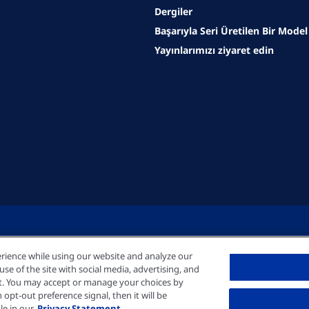
Dergiler
Başarıyla Seri Üretilen Bir Model
Yayınlarımızı ziyaret edin
rience while using our website and analyze our
e of the site with social media, advertising, and
nt. You may accept or manage your choices by
© Fre
opt-out preference signal, then it will be
le in our
Privacy Statement.