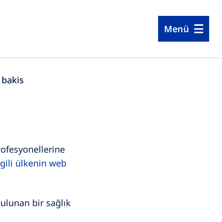
Menü
 bakis
profesyonellerine
lgili ülkenin web
bulunan bir sağlık