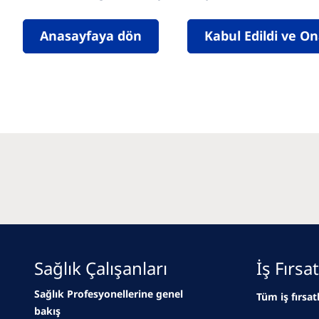
Anasayfaya dön
Kabul Edildi ve O
Sağlık Çalışanları
İş Fırsat
Sağlık Profesyonellerine genel
Tüm iş fırsat
bakış