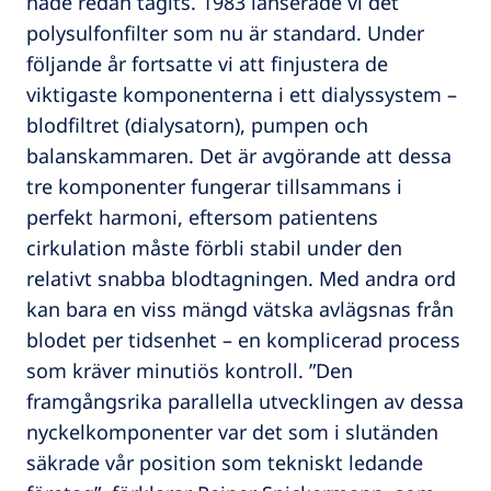
hade redan tagits. 1983 lanserade vi det
polysulfonfilter som nu är standard. Under
följande år fortsatte vi att finjustera de
viktigaste komponenterna i ett dialyssystem –
blodfiltret (dialysatorn), pumpen och
balanskammaren. Det är avgörande att dessa
tre komponenter fungerar tillsammans i
perfekt harmoni, eftersom patientens
cirkulation måste förbli stabil under den
relativt snabba blodtagningen. Med andra ord
kan bara en viss mängd vätska avlägsnas från
blodet per tidsenhet – en komplicerad process
som kräver minutiös kontroll. ”Den
framgångsrika parallella utvecklingen av dessa
nyckelkomponenter var det som i slutänden
säkrade vår position som tekniskt ledande