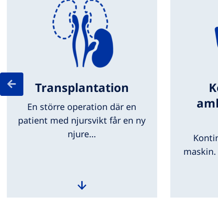
Transplantation
K
amb
En större operation där en
patient med njursvikt får en ny
njure…
Konti
maskin. 