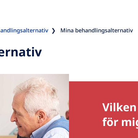
andlingsalternativ
Mina behandlingsalternativ
ernativ
Vilken
för mi