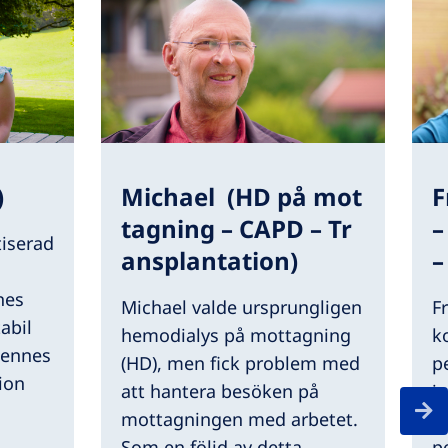
)
Michael (HD på mot
F
tagning – CAPD – Tr
–
tiserad
ansplantation)
–
nes
Michael valde ursprungligen
F
abil
hemodialys på mottagning
k
hennes
(HD), men fick problem med
p
ion
att hantera besöken på
i
mottagningen med arbetet.
t
Som en följd av detta
p