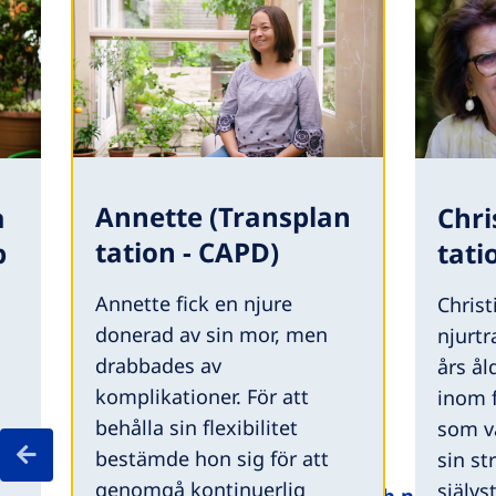
Annette (Transplan
a
Chri
tation - CAPD)
p
tati
Annette fick en njure
Christ
donerad av sin mor, men
njurtr
drabbades av
års ål
komplikationer. För att
inom f
behålla sin flexibilitet
som va
bestämde hon sig för att
sin st
genomgå kontinuerlig
självs