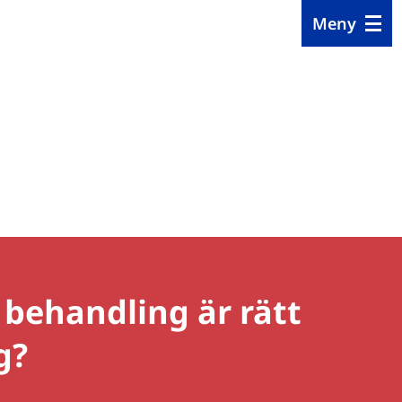
Meny
 behandling är rätt
g?