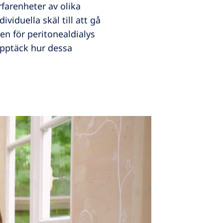
farenheter av olika
viduella skäl till att gå
en för peritonealdialys
Upptäck hur dessa