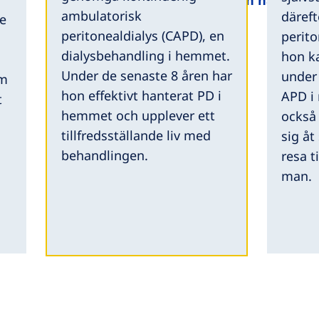
Patienter och närståen
ambulatorisk
däref
de
peritonealdialys (CAPD), en
perito
dialysbehandling i hemmet.
hon k
Under de senaste 8 åren har
under 
äm
hon effektivt hanterat PD i
APD i 
t
hemmet och upplever ett
också
tillfredsställande liv med
sig åt
behandlingen.
resa 
man.