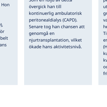
. Hon
övergick han till
u
kontinuerlig ambulatorisk
g
peritonealdialys (CAPD).
va
),
Senare tog han chansen att
h
för
genomgå en
Ti
ibelt
njurtransplantation, vilket
e
mans
ökade hans aktivitetsnivå.
(
k
k
o
fr