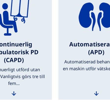
ontinuerlig
Automatisera
ulatorisk PD
(APD)
(CAPD)
Automatiserad behand
en maskin utför vätsk
nuerligt utförd utan
Vanligtvis görs tre till
fem…