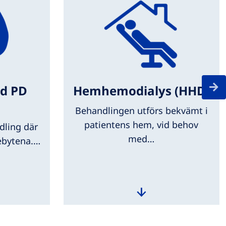
d PD
Hemhemodialys (HHD)
Behandlingen utförs bekvämt i
patientens hem, vid behov
ling där
med…
ebytena.…