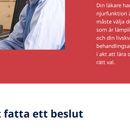
Din läkare ha
njurfunktion ä
måste välja d
som är lämplig
och din livskv
behandlingsalt
i akt att lär
rätt val.
 fatta ett beslut