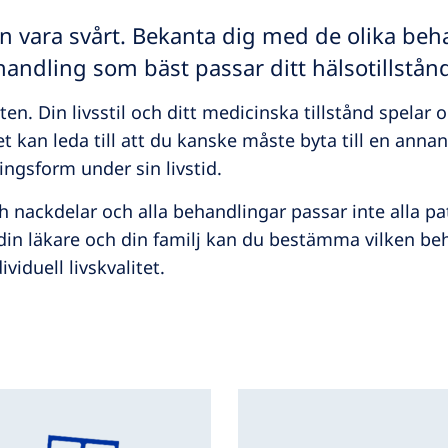
kan vara svårt. Bekanta dig med de olika be
ndling som bäst passar ditt hälsotillstånd 
n. Din livsstil och ditt medicinska tillstånd spelar oc
et kan leda till att du kanske måste byta till en ann
ngsform under sin livstid.
h nackdelar och alla behandlingar passar inte alla pat
din läkare och din familj kan du bestämma vilken be
viduell livskvalitet.