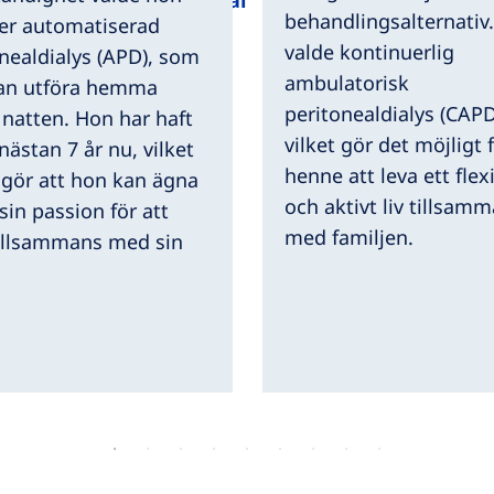
de
Sjukvårdspersonal
Media
Om oss
behandlingsalternativ
ter automatiserad
valde kontinuerlig
nealdialys (APD), som
ambulatorisk
an utföra hemma
peritonealdialys (CAPD
natten. Hon har haft
vilket gör det möjligt 
nästan 7 år nu, vilket
henne att leva ett flex
 gör att hon kan ägna
och aktivt liv tillsam
 sin passion för att
med familjen.
tillsammans med sin