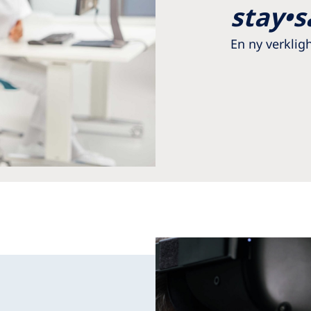
stay•s
En ny verklig