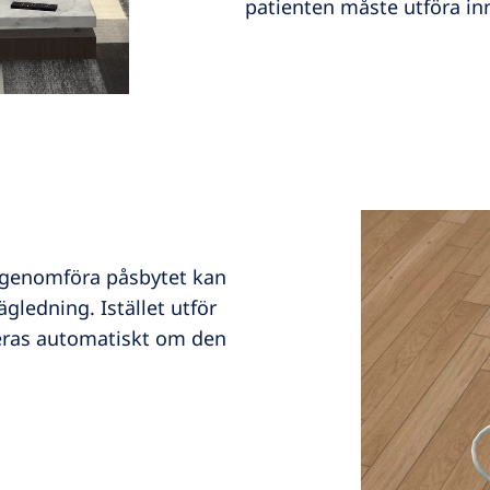
patienten måste utföra inn
 genomföra påsbytet kan
gledning. Istället utför
eras automatiskt om den