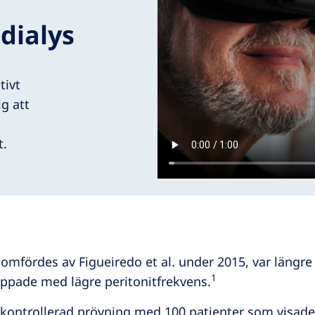
dialys
tivt
g att
t.
mfördes av Figueiredo et al. under 2015, var längre 
1
ippade med lägre peritonitfrekvens.
kontrollerad prövning med 100 patienter som visade