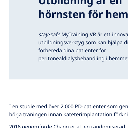
Utbildning är en
hörnsten för hem
stay•safe
MyTraining VR är ett innova
utbildningsverktyg som kan hjälpa di
förbereda dina patienter för
peritonealdialysbehandling i hemme
I en studie med över 2 000 PD-patienter som geno
börja träningen innan kateterimplantation förkn
2018 genomförde Chang et al. en randomiserad, 