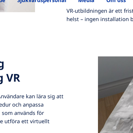
de
Sjukvårdspersonal
Media
Om oss
VR-utbildningen är ett fr
helst – ingen installation 
g
g VR
nvändare kan lära sig att
cedur och anpassa
l som används för
utföra ett virtuellt