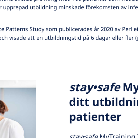
ar upprepad utbildning minskade förekomsten av infe
e Patterns Study som publicerades år 2020 av Perl et
ch visade att en utbildningstid på 6 dagar eller fler 
3
stay•safe
MyT
ditt utbildn
patienter
stay•safe
MyTraining V