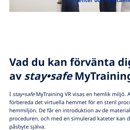
Patienter och närståen
Vad du kan förvänta di
av
stay•safe
MyTrainin
I
stay•safe
MyTraining VR visas en hemlik miljö. A
förbereda det virtuella hemmet för en steril pro
hemmiljön. De får en introduktion av de materia
proceduren, och med en simulerad kateter kan de 
påsbyte själva.