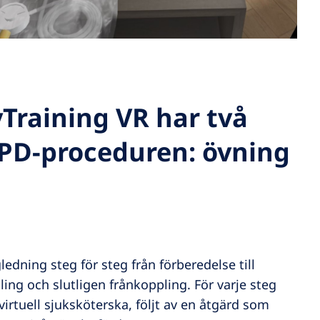
raining VR har två
APD-proceduren: övning
edning steg för steg från förberedelse till
ling och slutligen frånkoppling. För varje steg
virtuell sjuksköterska, följt av en åtgärd som