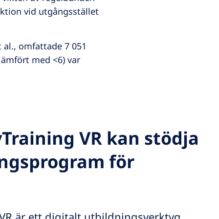
ktion vid utgångsstället
 al., omfattade 7 051
(jämfört med <6) var
raining VR kan stödja
ingsprogram för
R är ett digitalt utbildningsverktyg