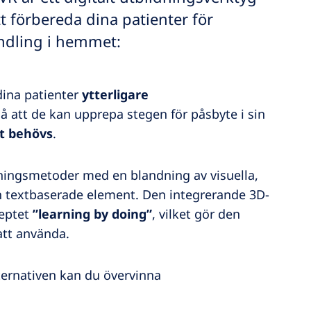
t förbereda dina patienter för
ndling i hemmet:
dina patienter
ytterligare
så att de kan upprepa stegen för påsbyte i sin
t behövs
.
ärningsmetoder med en blandning av visuella,
ch textbaserade element. Den integrerande 3D-
ceptet
”learning by doing”
, vilket gör den
att använda.
ternativen kan du övervinna