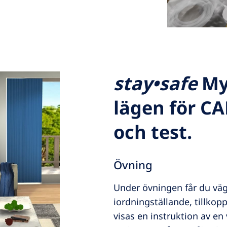
stay•safe
MyT
lägen för C
och test.
Övning
Under övningen får du vägl
iordningställande, tillkopp
visas en instruktion av en 