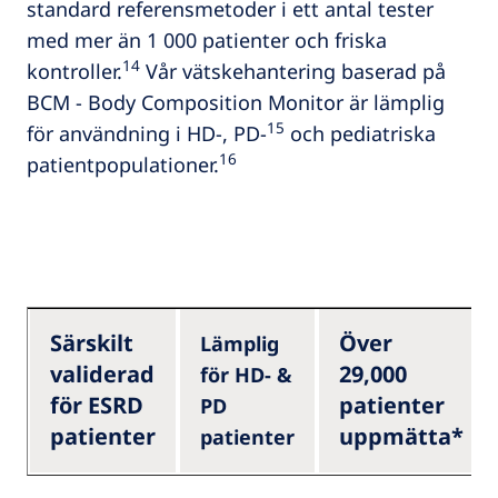
standard referensmetoder i ett antal tester
med mer än 1 000 patienter och friska
14
kontroller.
Vår vätskehantering baserad på
BCM - Body Composition Monitor är lämplig
15
för användning i HD-, PD-
och pediatriska
16
patientpopulationer.
Särskilt
Över
Lämplig
validerad
29,000
för HD- &
för ESRD
patienter
PD
patienter
uppmätta*
patienter