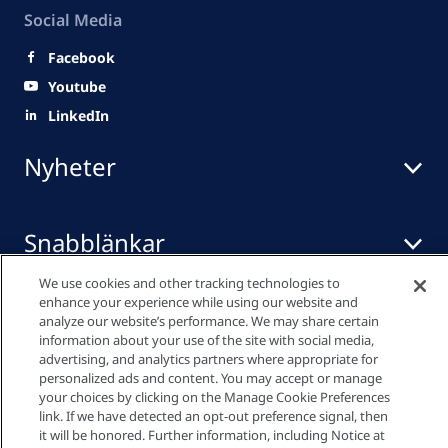
Social Media
Facebook
Youtube
LinkedIn
Nyheter
Snabblänkar
We use cookies and other tracking technologies to
enhance your experience while using our website and
Mediacenter
analyze our website’s performance. We may share certain
information about your use of the site with social media,
advertising, and analytics partners where appropriate for
personalized ads and content. You may accept or manage
Integritetspolicy
your choices by clicking on the Manage Cookie Preferences
link. If we have detected an opt-out preference signal, then
it will be honored. Further information, including Notice at