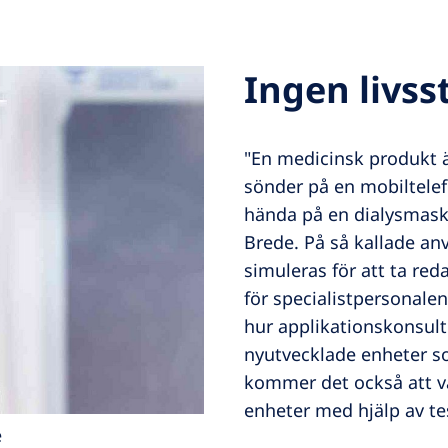
Ingen livss
"En medicinsk produkt ä
sönder på en mobiltelefo
hända på en dialysmask
Brede. På så kallade an
simuleras för att ta red
för specialistpersonalen
hur applikationskonsult
nyutvecklade enheter s
kommer det också att v
enheter med hjälp av tes
e