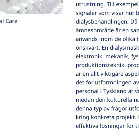
utrustning. Till exempe
signaler som visar hur 
al Care
dialysbehandlingen. Då 
ämnesområde är en sam
används inom de olika f
önskvärt. En dialysmas
elektronik, mekanik, fys
produktionsteknik, proce
är en allt viktigare asp
det för utformningen a
personal i Tyskland är v
medan den kulturella no
denna typ av frågor utf
kring konkreta projekt. 
effektiva lösningar för 