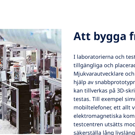
Att bygga 
I laboratorierna och tes
tillgängliga och placer
Mjukvarautvecklare oc
hjälp av snabbprototyp
kan tillverkas på 3D-skr
testas. Till exempel sim
mobiltelefoner, ett allt
elektromagnetiska kompa
testcentren utsätts modu
säkerställa lång livslän