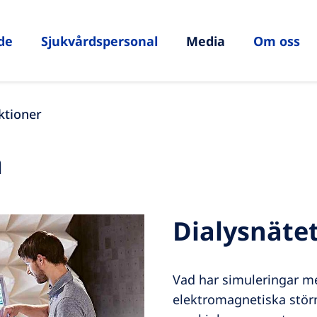
de
Sjukvårdspersonal
Media
Om oss
ktioner
a
Dialysnäte
Vad har simuleringar med
elektromagnetiska störn