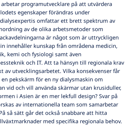
l arbetar programutvecklare på att utvärdera
blodets egenskaper förändras under
dialysexpertis omfattar ett brett spektrum av
ordning av de olika arbetsmetoder som
ackavdelningarna är något som är uttryckligen
kin innehåller kunskap från områdena medicin,
ik, kemi och fysiologi samt även
ssteknik och IT. Att ta hänsyn till regionala krav
ekt av utvecklingsarbetet. Vilka konsekvenser får
v en pekskärm för en ny dialysmaskin om
an vid och vill använda skärmar utan krusiduller,
rmen i Asien är en mer lekfull design? Svar på
orskas av internationella team som samarbetar
På så sätt går det också snabbare att hitta
tillväxtmarknader med specifika regionala behov.