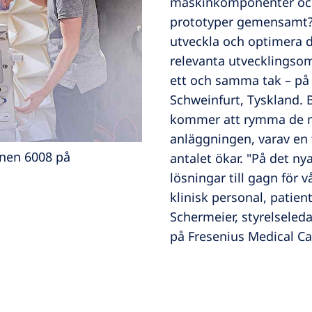
maskinkomponenter och 
prototyper gemensamt? Jo
utveckla och optimera 
relevanta utvecklingso
ett och samma tak – på 
Schweinfurt, Tyskland. 
kommer att rymma de me
anläggningen, varav en 
inen 6008 på
antalet ökar. "På det ny
lösningar till gagn för 
klinisk personal, patien
Schermeier, styrelseled
på Fresenius Medical Ca