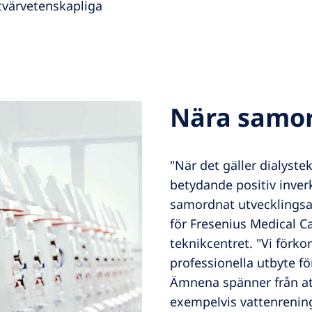
tvärvetenskapliga
Nära samor
"När det gäller dialyste
betydande positiv inverk
samordnat utvecklingsa
för Fresenius Medical Ca
teknikcentret. "Vi förk
professionella utbyte fö
Ämnena spänner från at
exempelvis vattenrening f