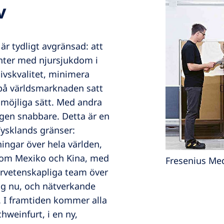
v
är tydligt avgränsad: att
ienter med njursjukdom i
livskvalitet, minimera
 på världsmarknaden satt
t möjliga sätt. Med andra
tegen snabbare. Detta är en
Tysklands gränser:
ingar över hela världen,
t som Mexiko och Kina, med
Fresenius Med
ärvetenskapliga team över
tag nu, och nätverkande
t. I framtiden kommer alla
hweinfurt, i en ny,