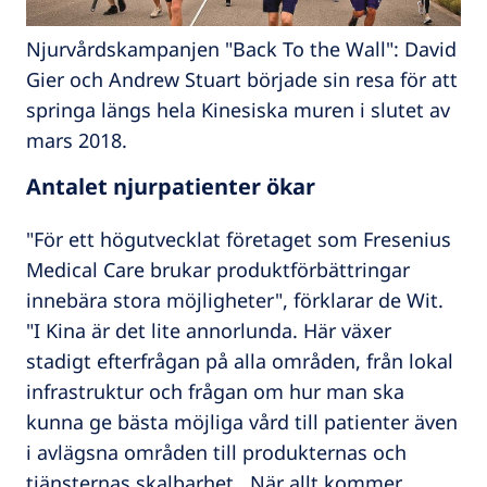
Njurvårdskampanjen "Back To the Wall": David
Gier och Andrew Stuart började sin resa för att
springa längs hela Kinesiska muren i slutet av
mars 2018.
Antalet njurpatienter ökar
"För ett högutvecklat företaget som Fresenius
Medical Care brukar produktförbättringar
innebära stora möjligheter", förklarar de Wit.
"I Kina är det lite annorlunda. Här växer
stadigt efterfrågan på alla områden, från lokal
infrastruktur och frågan om hur man ska
kunna ge bästa möjliga vård till patienter även
i avlägsna områden till produkternas och
tjänsternas skalbarhet . När allt kommer